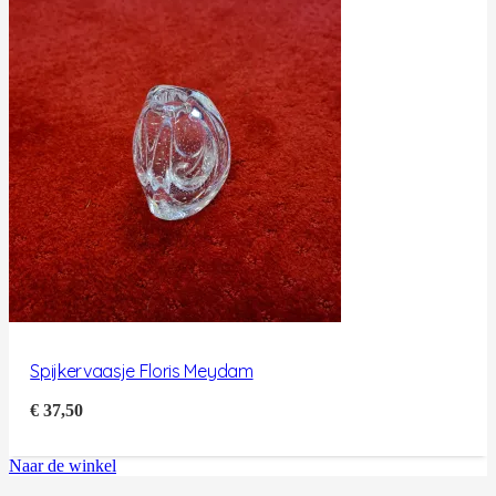
Spijkervaasje Floris Meydam
€
37,50
Naar de winkel