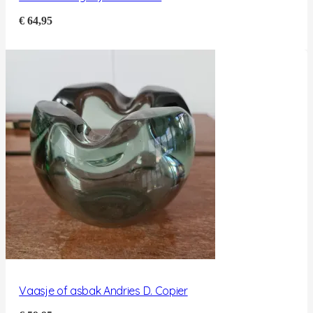
€
64,95
Vaasje of asbak Andries D. Copier