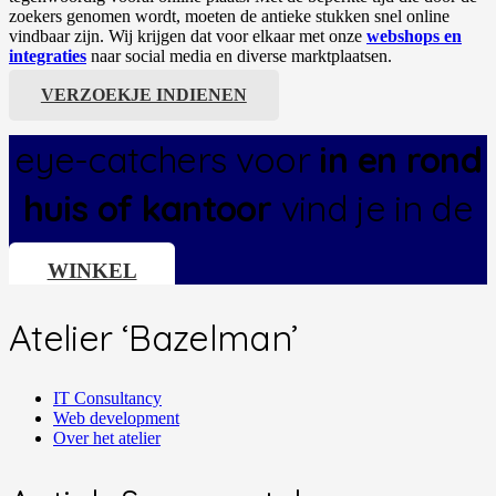
zoekers genomen wordt, moeten de antieke stukken snel online
vindbaar zijn. Wij krijgen dat voor elkaar met onze
webshops en
integraties
naar social media en diverse marktplaatsen.
VERZOEKJE INDIENEN
eye-catchers voor
in en rond
huis of kantoor
vind je in de
WINKEL
Atelier ‘Bazelman’
IT Consultancy
Web development
Over het atelier