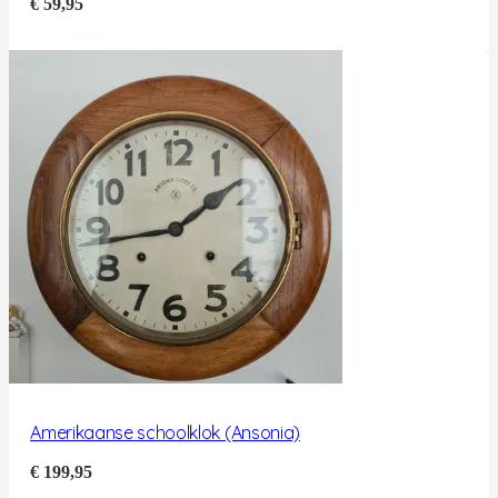
€
59,95
Amerikaanse schoolklok (Ansonia)
€
199,95