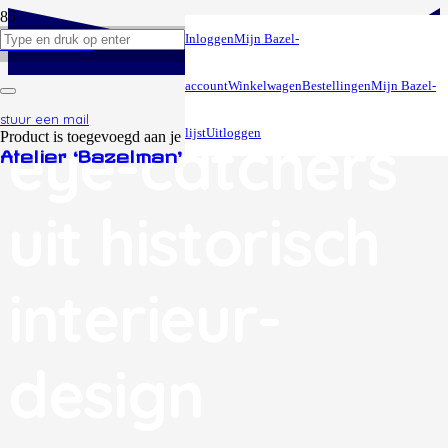
Inloggen
Mijn Bazel-
+316 195 06 678
account
Winkelwagen
Bestellingen
Mijn Bazel-
stuur een mail
lijst
Uitloggen
eye-catchers
Product
is toegevoegd aan je winkelwagen.
Atelier ‘Bazelman’
uit historisch
interieur-
design